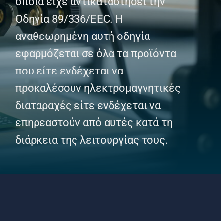
οποία είχε αντικαταστήσει την
ΠΕΛΑΤΕΣ
Οδηγία 89/336/EEC. Η
ΕΠΙΚΟΙΝΩΝΙΑ
αναθεωρημένη αυτή οδηγία
εφαρμόζεται σε όλα τα προϊόντα
GR
που είτε ενδέχεται να
προκαλέσουν ηλεκτρομαγνητικές
EN
διαταραχές είτε ενδέχεται να
επηρεαστούν από αυτές κατά τη
διάρκεια της λειτουργίας τους.