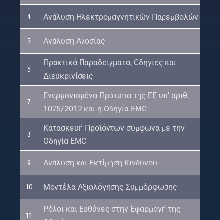
Ανάλυση Ηλεκτρομαγνητικών Παρεμβολών
4
Ανάλυση Ανοσίας
5
Πρακτικά Παραδείγματα, Οδηγίες και
6
Διευκρινίσεις
Εναρμονισμένα Πρότυπα της ΕΕ υπ’ αριθ.
7
1025/2012 και η Οδηγία EMC
Κατασκευή Προϊόντων σύμφωνα με την
8
Οδηγία EMC
Ανάλυση και Εκτίμηση Κινδύνου
9
Μοντέλα Αξιολόγησης Συμμόρφωσης
10
Ρόλοι και Ευθύνες στην Εφαρμογή της
11