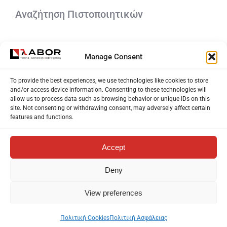
Αναζήτηση Πιστοποιητικών
Manage Consent
To provide the best experiences, we use technologies like cookies to store
and/or access device information. Consenting to these technologies will
allow us to process data such as browsing behavior or unique IDs on this
European Notified Body 2537
site. Not consenting or withdrawing consent, may adversely affect certain
features and functions.
Accept
© LABOR S.A. 2026
Deny
View preferences
ΠΟΛΙΤΙΚΉ ΑΣΦΑΛΕΊΑΣ
ΠΟΛΙΤΙΚΉ COOKIES
Πολιτική Cookies
Πολιτική Ασφάλειας