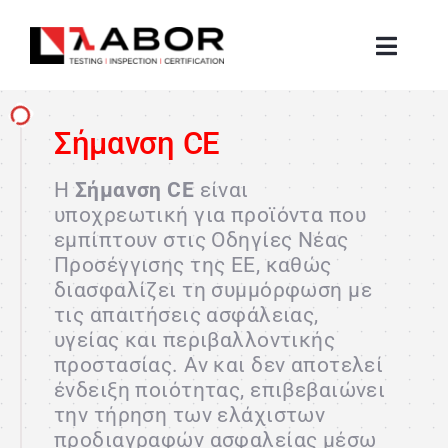
Μετάβαση
στο
Toggle
περιεχόμενο
Naviga
ΑΡΧΙΚΗ
Σήμανση CE
Η
Σήμανση CE
ΕΤΑΙΡEΙΑ
είναι
υποχρεωτική για προϊόντα που
εμπίπτουν στις Οδηγίες Νέας
ΔΟΚΙΜΕΣ / CE
Προσέγγισης της ΕΕ, καθώς
διασφαλίζει τη συμμόρφωση με
τις απαιτήσεις ασφάλειας,
ΠΙΣΤΟΠΟΙΗΣΗ ΠΡΟΪΟΝΤΩΝ
υγείας και περιβαλλοντικής
προστασίας. Αν και δεν αποτελεί
ΕΚΠΑΙΔΕΥΣΗ
ένδειξη ποιότητας, επιβεβαιώνει
την τήρηση των ελάχιστων
προδιαγραφών ασφαλείας μέσω