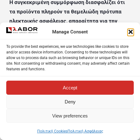
Η συγκεκριμένη συμμόρφωση διασφαλίζει ότι
τα προϊόντα πληρούν τα θεμελιώδη πρότυπα
ηλεκτρικής ασφάλειας, απαραίτητα για την
έγκρισή τους στην αγορά.
Manage Consent
Στο υπερσύγχρονο εργαστήριό μας,
To provide the best experiences, we use technologies like cookies to store
and/or access device information. Consenting to these technologies will
πραγματοποιούμε αναλυτικές δοκιμές τύπου
allow us to process data such as browsing behavior or unique IDs on this
σύμφωνα με τα εναρμονισμένα ευρωπαϊκά
site. Not consenting or withdrawing consent, may adversely affect certain
features and functions.
πρότυπα (EN Standards), τα οποία αποτελούν
τεκμήριο συμμόρφωσης με την Οδηγία. Οι
Accept
δοκιμές αυτές περιλαμβάνουν:
Deny
Δοκιμή διηλεκτρικής αντοχής – ισχύος
View preferences
Έλεγχος αντίστασης γείωσης
Πολιτική Cookies
Πολιτική Ασφάλειας
Μέτρηση αντίστασης μόνωσης